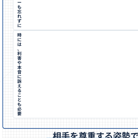
ー
も
忘
れ
ず
に
時
に
は
、
利
害
や
本
音
に
訴
え
る
こ
と
も
必
要
相手を尊重する姿勢