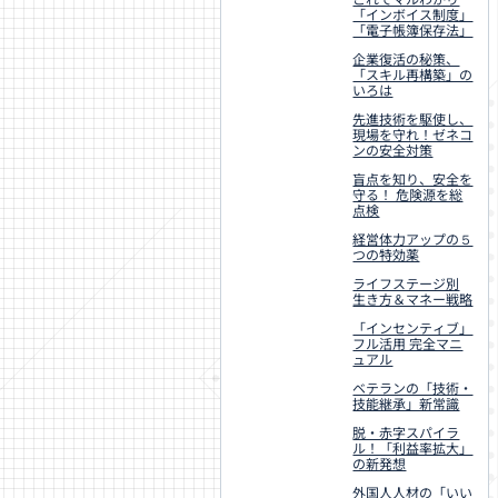
「インボイス制度」
「電子帳簿保存法」
企業復活の秘策、
「スキル再構築」の
いろは
先進技術を駆使し、
現場を守れ！ゼネコ
ンの安全対策
盲点を知り、安全を
守る！ 危険源を総
点検
経営体力アップの５
つの特効薬
ライフステージ別
生き方＆マネー戦略
「インセンティブ」
フル活用 完全マニ
ュアル
ベテランの「技術・
技能継承」新常識
脱・赤字スパイラ
ル！「利益率拡大」
の新発想
外国人人材の「いい