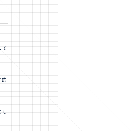
ので
方的
てし