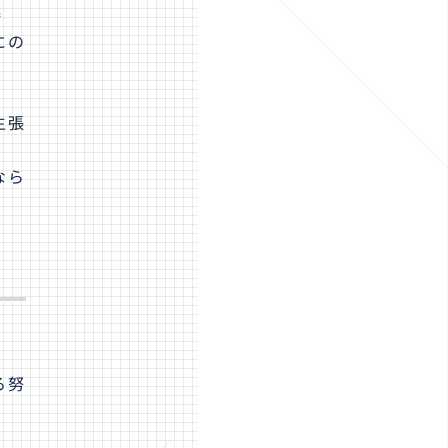
勝
にの
主張
なら
る努