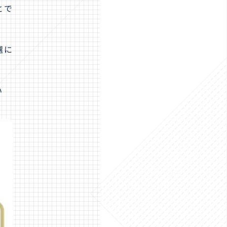
とで
選に
い