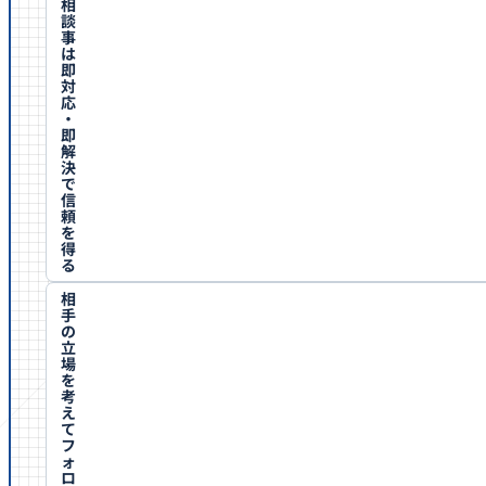
相
談
事
は
即
対
応
・
即
解
決
で
信
頼
を
得
る
相
手
の
立
場
を
考
え
て
フ
ォ
ロ