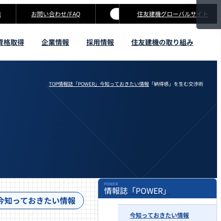
口
お問い合わせ
住友建機グローバルサイト
資格取得
企業情報
採用情報
住友建機の取り組み
TOP
情報誌「POWER」
今知っておきたい情報
「納得感」を生む交渉術
POWER
情報誌「POWER」
今知っておきたい情報