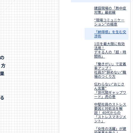
建設現場の「熱中症
対策」最前線
“現場コミュニケー
ション”の極意
「納得感」を生む交
渉術
1日を最大限に有効
活用！
デキる人の「超・時
間術」
の
「働きがい」で定着
双方
率アップ！
社員が“辞めない”職
果
場のつくり方
伝わらない“おじさ
ん言葉”
「世代間ギャップワ
る
ード」虎の巻
中堅社員のストレス
要因と対処法を解
説！ 40代からの
「ストレスマネジメ
ント」
「女性の活躍」が建
設業界を救う！