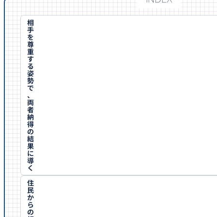
相
手
を
尊
重
す
る
姿
勢
で
、
両
者
納
得
の
結
果
に
導
く
住
民
か
ら
の