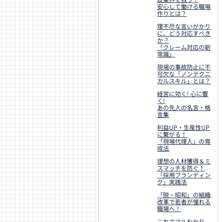
安心して働ける職場
作りとは？
理不尽な言いがかり
に、どう対応すべき
か？
「クレーム対応の新
常識」
現場の事故防止に不
可欠な「ノンテクニ
カルスキル」とは？
経営に効く! 心に響
く!
あの先人の名言・格
言集
利益UP・生産性UP
に繋がる！
「現場代理人」の育
成法
理想の人材獲得＆ミ
スマッチを防ぐ！
「採用ブランディン
グ」実践法
「脱・昭和」の組織
改革で若者が憧れる
職場へ！
これでマルわかり