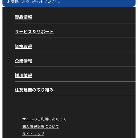
お気軽にお問い合わせください。
製品情報
製品情報
トップページ
サービス＆サポート
製品カテゴリから探す
サービス＆サポート
トップページ
油圧ショベル 標準機
資格取得
アフターサービスの取り組み
油圧ショベル 小旋回
資格取得
トップページ
住友の取り組み
林業機械
企業情報
千葉教習センター
部品供給体制
金属リサイクル機械
企業情報
トップページ
愛知教習センター
採用情報
解体処理機
デジタル活用のご案内
パーパス／ミッション
大阪教習センター
道路機械
SCSPort＠l
採用情報
トップページ
経営理念
住友建機の取り組み
G@Nav
工事分野から探す
（動態管理システム）
住友建機株式会社
トップメッセージ
一般土木工事
住友建機の取り組み
トップページ
住友建機販売株式会社
会社概要
アフターサービス
林業
環境・社会活動（CSR）
沿革
純正部品/サービス純正部品
金属リサイクル
カーボンニュートラルに向けた取り組み
サイトのご利用にあたって
国内・海外拠点
メンテナンス
解体工事
社会への取り組み
個人情報保護について
ニュースリリース
再生事業
管工事
サイトマップ
社会からの評価