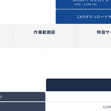
（PDF：6,649 KB）
CADダウンロード
作業範囲図
特設サ
S）
12,