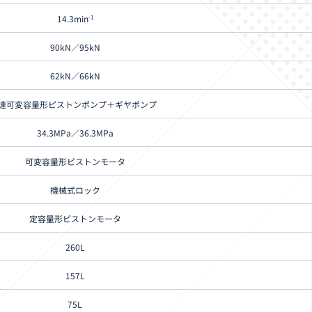
14.3min
-1
90kN／95kN
62kN／66kN
2連可変容量形ピストンポンプ＋ギヤポンプ
34.3MPa／36.3MPa
可変容量形ピストンモータ
機械式ロック
定容量形ピストンモータ
260L
157L
75L