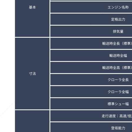
基本
エンジン名称
定格出力
排気量
輸送時全長（標準
輸送時全幅
輸送時全高（標準
寸法
クローラ全長
クローラ全幅
標準シュー幅
走行速度：高速/低
登坂能力