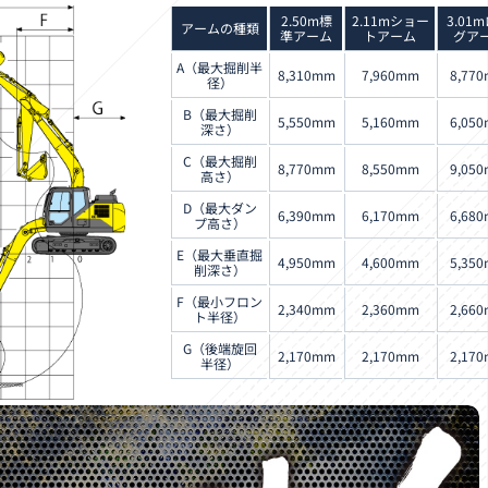
2.50m標
2.11mショー
3.01
アームの種類
準アーム
トアーム
グア
A（最大掘削半
8,310mm
7,960mm
8,77
径）
B（最大掘削
5,550mm
5,160mm
6,05
深さ）
C（最大掘削
8,770mm
8,550mm
9,05
高さ）
D（最大ダン
6,390mm
6,170mm
6,68
プ高さ）
E（最大垂直掘
4,950mm
4,600mm
5,35
削深さ）
F（最小フロン
2,340mm
2,360mm
2,66
ト半径）
G（後端旋回
2,170mm
2,170mm
2,17
半径）