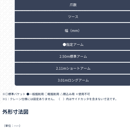
爪数
ツース
幅（mm）
●指定アーム
2.50m標準アーム
2.11mショートアーム
3.01mロングアーム
◎標準バケット ●一般掘削用 ○軽掘削用 △積込み用 ×使用不可
1：クレーン仕様には設定ありません。 〈 〉内はサイドカッタを含まない寸法です。
外形寸法図
（単位：mm）