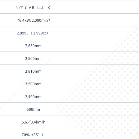
いすゞ ＡR-４JJ１Ｘ
76.4kW/2,000min
-1
2.999L（ 2,999cc）
7,650mm
2,500mm
2,810mm
3,500mm
2,490mm
500mm
5.6／3.4km/h
70％（35゜）