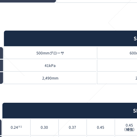
S
500mmグローサ
60
41kPa
2,490mm
S
0.45
0.24
0.30
0.37
0.45
※1
（補強）