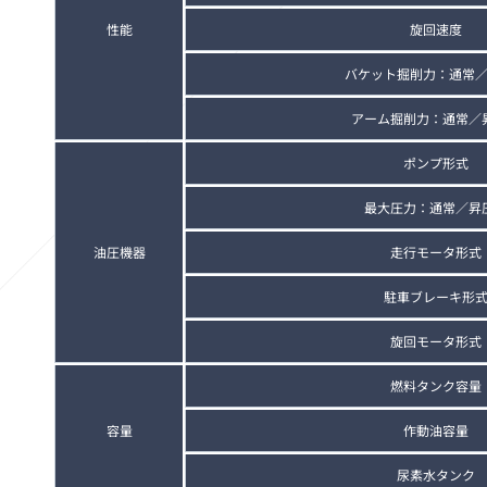
性能
旋回速度
バケット掘削力：通常
アーム掘削力：通常／
ポンプ形式
最大圧力：通常／昇
油圧機器
走行モータ形式
駐車ブレーキ形
旋回モータ形式
燃料タンク容量
容量
作動油容量
尿素水タンク