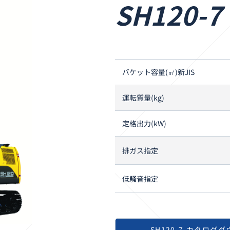
SH120-7
バケット容量(㎥)
新JIS
運転質量
(kg)
定格出力
(kW)
排ガス
指定
低騒音
指定
SH120-7 カタログ