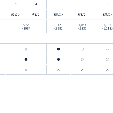
5
4
5
5
5
縦ピン
横ピン
縦ピン
縦ピン
縦ピン
972
972
1,057
1,192
〈898〉
〈898〉
〈983〉
〈1,118
◎
●
○
△
●
●
◎
○
×
×
×
×