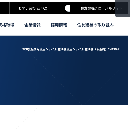
口
お問い合わせ
住友建機グローバルサイト
資格取得
企業情報
採用情報
住友建機の取り組み
TOP
TOP
製品情報
製品情報
油圧ショベル 標準機
油圧ショベル 標準機
油圧ショベル 標準機（旧型機）
油圧ショベル 標準機（旧型機）
SH120-7
SH120-7