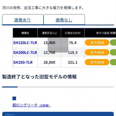
河川の改修、浚渫工事に大きな威力を発揮します。
画像あり
画像なし
機種名
運転質量
(kg)
定格出力
(kW)
排ガス指定/
低騒
SH120LC-7LR
15,400
76.4
オフ2014
SH200LC-7LR
22,700
119.3
オフ2014
SH250-7LR
28,800
321.1
オフ2014
製造終了となった旧型モデルの情報
超ロングリーチ
（旧型機）
PRODUCT