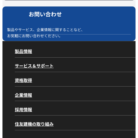
お問い合わせ
製品やサービス、企業情報に関することなど、
お気軽にお問い合わせください。
製品情報
製品情報
トップページ
サービス＆サポート
製品カテゴリから探す
サービス＆サポート
トップページ
油圧ショベル 標準機
資格取得
アフターサービスの取り組み
油圧ショベル 小旋回
資格取得
トップページ
住友の取り組み
林業機械
企業情報
千葉教習センター
部品供給体制
金属リサイクル機械
企業情報
トップページ
愛知教習センター
採用情報
解体処理機
デジタル活用のご案内
パーパス／ミッション
大阪教習センター
道路機械
SCSPort＠l
採用情報
トップページ
経営理念
住友建機の取り組み
G@Nav
工事分野から探す
（動態管理システム）
住友建機株式会社
トップメッセージ
一般土木工事
住友建機の取り組み
トップページ