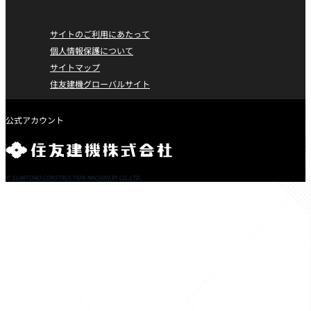
住友建機販売株式会社
会社概要
アフターサービス
林業
環境・社会活動（CSR）
沿革
純正部品/サービス純正部品
金属リサイクル
カーボンニュートラルに向けた取り組み
サイトのご利用にあたって
国内・海外拠点
メンテナンス
解体工事
社会への取り組み
個人情報保護について
ニュースリリース
再生事業
管工事
サイトマップ
社会からの評価
舗装工事
住友建機グローバルサイト
情報誌「POWER」
CADダウンロード
住友建機FAN
X
Youtube
© SUMITOMO CONSTRUCTION MACHINERY CO.,LTD.