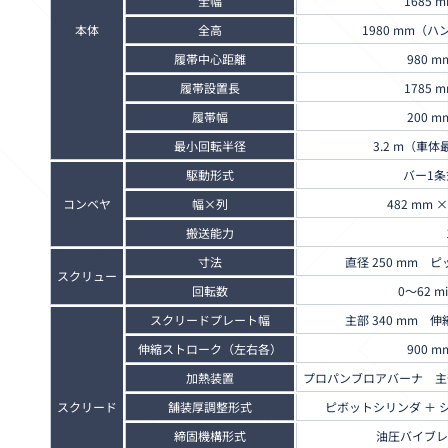
全幅
1685 
本体
全高
1980 mm（
履帯中心距離
980 m
履帯設置長
1785 
履帯幅
200 m
最小回転半径
3.2 m（車
駆動形式
バー1条
コンベヤ
幅×列
482 mm ×
搬送能力
寸法
直径 250 mm ピッ
スクリュー
回転数
0～62 mi
スクリードプレート幅
主部 340 mm 伸縮
伸縮ストローク（左右各）
900 m
加熱装置
プロパンブロアバーナ 主
スクリード
舗装厚調整形式
ピボットシリンダ ＋ 
締固機構形式
油圧バイブレ