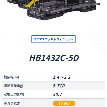
ミニアスファルトフィニッシャ
HB1432C-5D
1.4～3.2
舗装幅
(m)
5,710
運転質量
(kg)
30.7
定格出力
(kW)
排ガス
指定
オフ2014