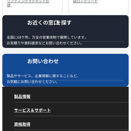
リフティングマグネット仕
超ロングリーチ
様
お近くの窓口
全国に68ケ所、万全の営業体制で展開しています。
お見積りや資料請求などお問い合わせください。
お問い合わせ
製品やサービス、企業情報に関することなど、
お気軽にお問い合わせください。
製品情報
製品情報
トップページ
サービス＆サポート
製品カテゴリから探す
サービス＆サポート
トップページ
油圧ショベル 標準機
資格取得
アフターサービスの取り組み
油圧ショベル 小旋回