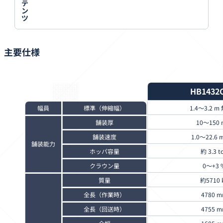
テ
ン
ツ
主要仕様
HB1432
幅員
標準（伸縮幅）
1.4～3.2 
舗装厚
10～150
舗装速度
1.0～22.6 
舗装能力
ホッパ容量
約 3.3 t
クラウン量
0～+3 
質量
約5710 
全長（作業時）
4780 
全長（回送時）
4755 