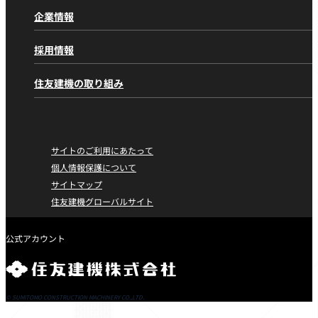
資格取得
トップページ
住友の取り組み
林業機械
企業情報
千葉教習センター
部品供給体制
金属リサイクル機械
企業情報
トップページ
愛知教習センター
採用情報
解体処理機
デジタル活用のご案内
パーパス／ミッション
大阪教習センター
道路機械
SCSPort＠l
採用情報
トップページ
経営理念
住友建機の取り組み
G@Nav
工事分野から探す
（動態管理システム）
住友建機株式会社
トップメッセージ
一般土木工事
住友建機の取り組み
トップページ
住友建機販売株式会社
会社概要
アフターサービス
林業
環境・社会活動（CSR）
沿革
純正部品/サービス純正部品
金属リサイクル
カーボンニュートラルに向けた取り組み
サイトのご利用にあたって
国内・海外拠点
メンテナンス
解体工事
社会への取り組み
個人情報保護について
ニュースリリース
再生事業
管工事
サイトマップ
社会からの評価
舗装工事
住友建機グローバルサイト
情報誌「POWER」
CADダウンロード
住友建機FAN
X
Youtube
© SUMITOMO CONSTRUCTION MACHINERY CO.,LTD.