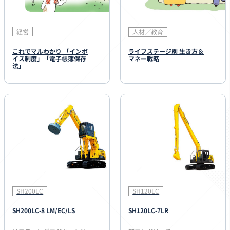
経営
人材／教育
これでマルわかり 「インボ
ライフステージ別 生き方＆
イス制度」「電子帳簿保存
マネー戦略
法」
SH200LC
SH120LC
SH200LC-8 LM/EC/LS
SH120LC-7LR