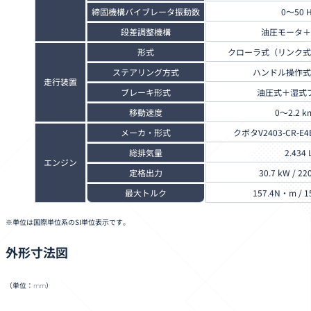
締固機構バイブレータ振動数
0～50 
段差調整機構
油圧モータ＋
形式
クローラ式（リンク式
ステアリング方式
ハンドル操作式
走行装置
ブレーキ形式
油圧式＋湿式
移動速度
0～2.2 k
メーカ・形式
クボタV2403-CR-
総排気量
2.434 
エンジン
定格出力
30.7 kW / 22
最大トルク
157.4N・m / 1
単位は国際単位系のSI単位表示です。
外形寸法図
（単位：mm）