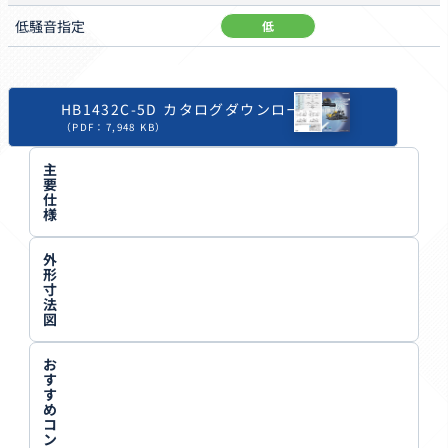
低騒音
指定
低
HB1432C-5D カタログダウンロード
（PDF：7,948 KB）
主
要
仕
様
外
形
寸
法
図
お
す
す
め
コ
ン