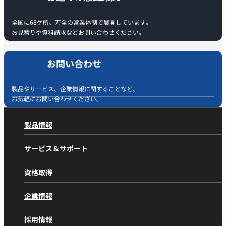
全国に68ケ所、万全の営業体制で展開しています。
お見積りや資料請求などお問い合わせください。
お問い合わせ
製品やサービス、企業情報に関することなど、
お気軽にお問い合わせください。
製品情報
製品情報
トップページ
サービス＆サポート
製品カテゴリから探す
サービス＆サポート
トップページ
油圧ショベル 標準機
資格取得
アフターサービスの取り組み
油圧ショベル 小旋回
資格取得
トップページ
住友の取り組み
林業機械
企業情報
千葉教習センター
部品供給体制
金属リサイクル機械
企業情報
トップページ
愛知教習センター
採用情報
解体処理機