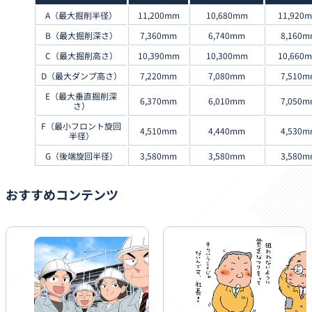
A（最大掘削半径）
11,200mm
10,680mm
11,920
B（最大掘削深さ）
7,360mm
6,740mm
8,160m
C（最大掘削高さ）
10,390mm
10,300mm
10,660
D（最大ダンプ高さ）
7,220mm
7,080mm
7,510m
E（最大垂直掘削深
6,370mm
6,010mm
7,050m
さ）
F（最小フロント旋回
4,510mm
4,440mm
4,530m
半径）
G（後端旋回半径）
3,580mm
3,580mm
3,580m
おすすめコンテンツ