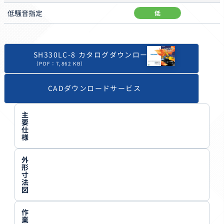
低騒音
指定
低
SH330LC-8 カタログダウンロード
（PDF：7,862 KB）
CADダウンロードサービス
主
要
仕
様
外
形
寸
法
図
作
業