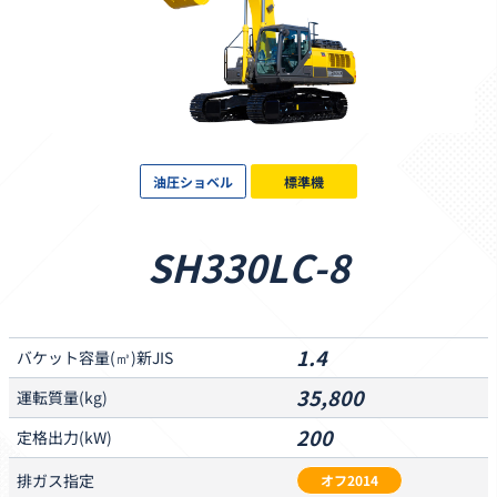
油圧ショベル
標準機
SH330LC-8
1.4
バケット容量(㎥)
新JIS
35,800
運転質量
(kg)
200
定格出力
(kW)
排ガス
指定
オフ2014