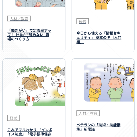
人材／教育
経営
「働きがい」で定着率アッ
今日から使える「情報セキ
プ！ 社員が“辞めない”職
ュリティ」 基本のキ［入門
場のつくり方
編］
人材／教育
経営
ベテランの「技術・技能継
承」新常識
これでマルわかり 「インボ
イス制度」「電子帳簿保存