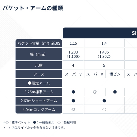
バケット・アームの種類
S
バケット容量（m
）新JIS
1.15
1.4
3
1,233
1,435
幅（mm）
〈1,100〉
〈1,302〉
爪数
4
5
ツース
スーパーV
スーパーV
横ピン
スーパ
●指定アーム
3.25m標準アーム
●
◎
●
2.63mショートアーム
●
●
4.04mロングアーム
◎
○
◎：標準バケット ●：一般掘削用 ○：軽掘削用
〈 〉内はサイドカッタを含まない寸法です。