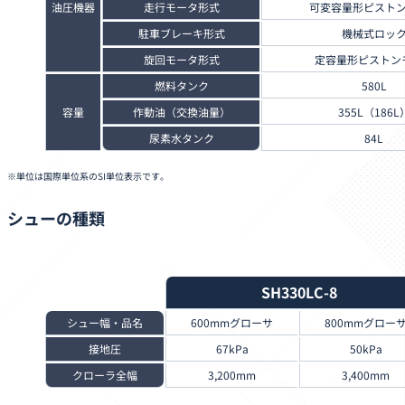
油圧機器
走行モータ形式
可変容量形ピスト
駐車ブレーキ形式
機械式ロッ
旋回モータ形式
定容量形ピストン
燃料タンク
580L
容量
作動油（交換油量）
355L（186L
尿素水タンク
84L
単位は国際単位系のSI単位表示です。
シューの種類
SH330LC-8
シュー幅・品名
600mmグローサ
800mmグロー
接地圧
67kPa
50kPa
クローラ全幅
3,200mm
3,400mm