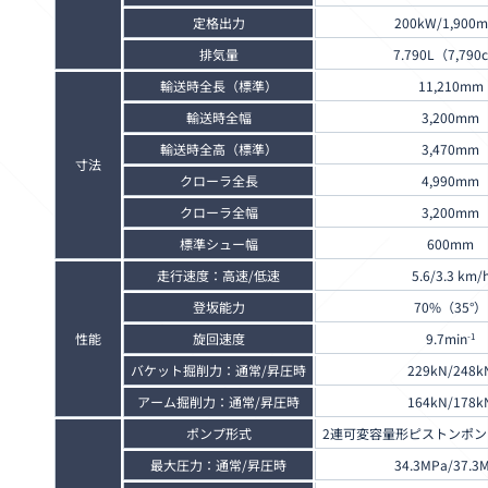
定格出力
200kW/1,900m
排気量
7.790L（7,790
輸送時全長（標準）
11,210mm
輸送時全幅
3,200mm
輸送時全高（標準）
3,470mm
寸法
クローラ全長
4,990mm
クローラ全幅
3,200mm
標準シュー幅
600mm
走行速度：高速/低速
5.6/3.3 km/
登坂能力
70%（35°）
性能
旋回速度
9.7min
-1
バケット掘削力：通常/昇圧時
229kN/248k
アーム掘削力：通常/昇圧時
164kN/178k
ポンプ形式
2連可変容量形ピストンポ
最大圧力：通常/昇圧時
34.3MPa/37.3