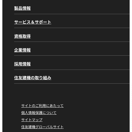
製品情報
製品情報
トップページ
サービス＆サポート
製品カテゴリから探す
サービス＆サポート
トップページ
油圧ショベル 標準機
資格取得
アフターサービスの取り組み
油圧ショベル 小旋回
資格取得
トップページ
住友の取り組み
林業機械
企業情報
千葉教習センター
部品供給体制
金属リサイクル機械
企業情報
トップページ
愛知教習センター
採用情報
解体処理機
デジタル活用のご案内
パーパス／ミッション
大阪教習センター
道路機械
SCSPort＠l
採用情報
トップページ
経営理念
住友建機の取り組み
G@Nav
工事分野から探す
（動態管理システム）
住友建機株式会社
トップメッセージ
一般土木工事
住友建機の取り組み
トップページ
住友建機販売株式会社
会社概要
アフターサービス
林業
環境・社会活動（CSR）
沿革
純正部品/サービス純正部品
金属リサイクル
カーボンニュートラルに向けた取り組み
サイトのご利用にあたって
国内・海外拠点
メンテナンス
解体工事
社会への取り組み
個人情報保護について
ニュースリリース
再生事業
管工事
サイトマップ
社会からの評価
舗装工事
住友建機グローバルサイト