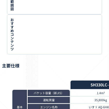
範
囲
図
お
す
す
め
コ
ン
テ
ン
ツ
主要仕様
SH330LC-
バケット容量（新JIS）
1.4m
3
運転質量
35,800kg
基本
エンジン名称
いすゞ AQ-6HK