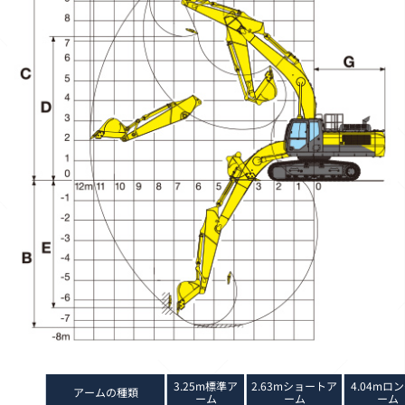
3.25m標準ア
2.63mショートア
4.04mロ
アームの種類
ーム
ーム
ーム