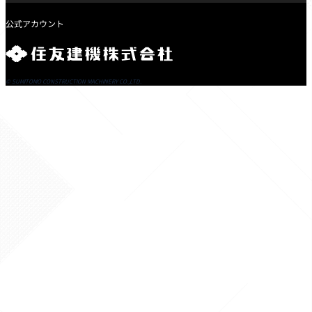
情報誌「POWER」
CADダウンロード
住友建機FAN
X
Youtube
© SUMITOMO CONSTRUCTION MACHINERY CO.,LTD.