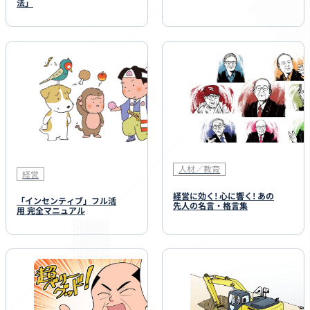
法」
人材／教育
経営
経営に効く! 心に響く! あの
「インセンティブ」フル活
先人の名言・格言集
用 完全マニュアル