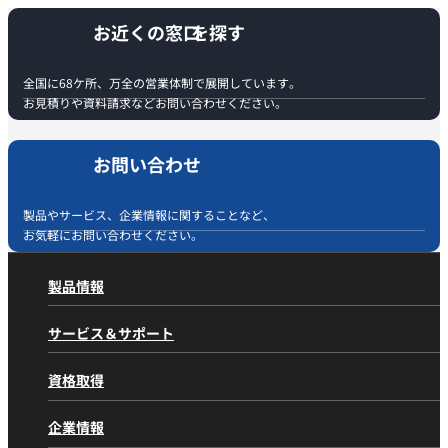
お近くの窓口
全国に68ケ所、万全の営業体制で展開しています。
お見積りや資料請求などお問い合わせください。
お問い合わせ
製品やサービス、企業情報に関することなど、
お気軽にお問い合わせください。
製品情報
製品情報
トップページ
サービス＆サポート
製品カテゴリから探す
サービス＆サポート
トップページ
油圧ショベル 標準機
資格取得
アフターサービスの取り組み
油圧ショベル 小旋回
資格取得
トップページ
住友の取り組み
林業機械
企業情報