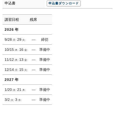
申込書
申込書ダウンロード
講習日程
残席
2026
年
9/28
29
―
締切
月
火
10/15
16
―
準備中
木
金
11/12
13
―
準備中
木
金
12/14
15
―
準備中
月
火
2027
年
1/20
21
―
準備中
水
木
3/2
3
―
準備中
火
水