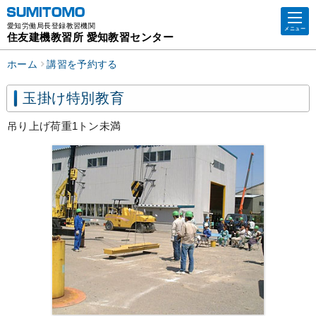
愛知労働局長登録教習機関
メニュー
住友建機教習所 愛知教習センター
ホーム
講習を予約する
玉掛け特別教育
吊り上げ荷重1トン未満