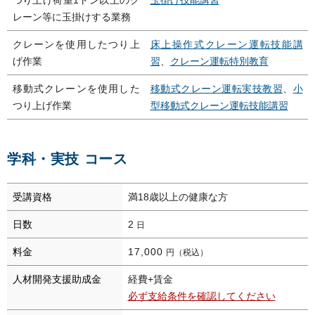
レーン等に玉掛けする業務
クレーンを使用したつり上
床上操作式クレーン運転技能講
げ作業
習
、
クレーン運転特別教育
移動式クレーンを使用した
移動式クレーン運転実技教習
、
小
つり上げ作業
型移動式クレーン運転技能講習
学科・実技 コース
受講資格
満18歳以上の健康な方
日数
2
日
料金
17,000
円（税込）
人材開発支援助成金
経費+賃金
必ず支給条件を確認してください