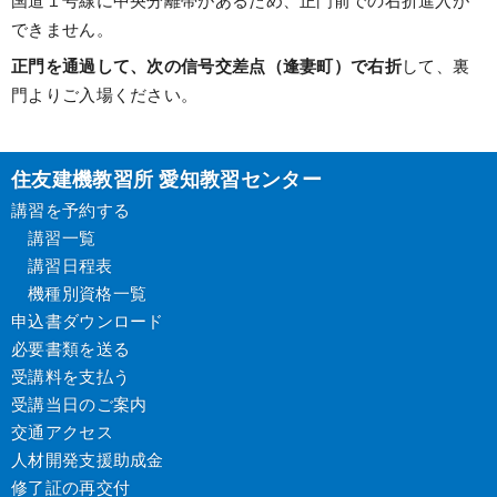
国道１号線に中央分離帯があるため、正門前での右折進入が
できません。
正門を通過して、次の信号交差点（逢妻町）で右折
して、裏
門よりご入場ください。
住友建機教習所 愛知教習センター
講習を予約する
講習一覧
講習日程表
機種別資格一覧
申込書ダウンロード
必要書類を送る
受講料を支払う
受講当日のご案内
交通アクセス
人材開発支援助成金
修了証の再交付