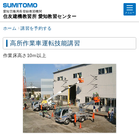
愛知労働局長登録教習機関
メニュー
住友建機教習所 愛知教習センター
ホーム
講習を予約する
高所作業車運転技能講習
作業床高さ10ｍ以上