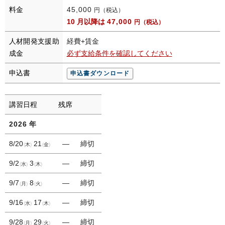
料金
45,000
円（税込）
10 月以降は
47,000
円（税込）
人材開発支援助
経費+賃金
成金
必ず支給条件を確認してください
申込書
申込書ダウンロード
講習日程
残席
2026
年
8/20
21
―
締切
木
金
9/2
3
―
締切
水
木
9/7
8
―
締切
月
火
9/16
17
―
締切
水
木
9/28
29
―
締切
月
火