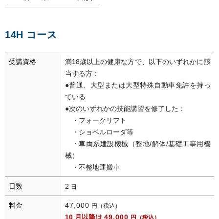
14H コース
受講資格
満18歳以上の健康な方で、以下のいずれかに該
当する方：
●普通、大型または大型特殊自動車免許を持っ
ている
●次のいずれかの技能講習を修了した：
・フォークリフト
・ショベルローダ等
・車両系建設機械（整地/解体/基礎工事用機
械）
・不整地運搬車
日数
2
日
料金
47,000
円（税込）
10 月以降は
49,000
円（税込）