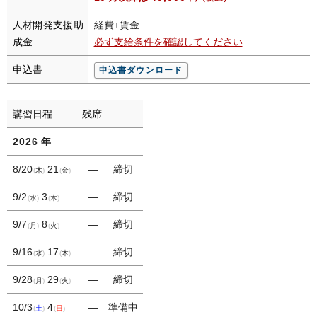
人材開発支援助
経費+賃金
成金
必ず支給条件を確認してください
申込書
申込書ダウンロード
講習日程
残席
2026
年
8/20
21
―
締切
木
金
9/2
3
―
締切
水
木
9/7
8
―
締切
月
火
9/16
17
―
締切
水
木
9/28
29
―
締切
月
火
10/3
4
―
準備中
土
日