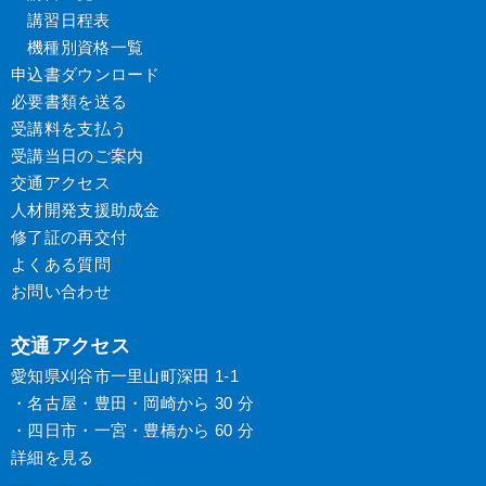
講習日程表
機種別資格一覧
申込書ダウンロード
必要書類を送る
受講料を支払う
受講当日のご案内
交通アクセス
人材開発支援助成金
修了証の再交付
よくある質問
お問い合わせ
交通アクセス
愛知県刈谷市一里山町深田 1-1
・
名古屋
・
豊田
・
岡崎
から 30 分
・
四日市
・
一宮
・
豊橋
から 60 分
詳細を見る