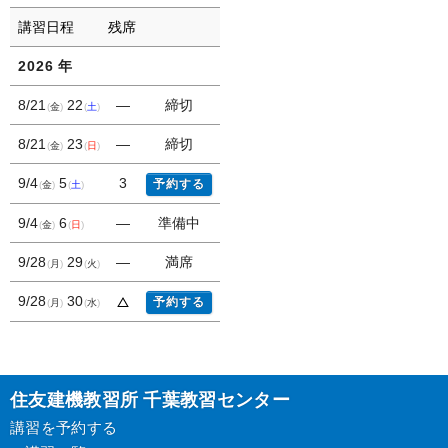
講習日程
残席
2026
年
8/21
22
―
締切
金
土
8/21
23
―
締切
金
日
9/4
5
3
予約する
金
土
9/4
6
―
準備中
金
日
9/28
29
―
満席
月
火
9/28
30
予約する
月
水
住友建機教習所 千葉教習センター
講習を予約する