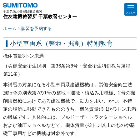
千葉労働局長登録教習機関
メニュー
住友建機教習所 千葉教習センター
ホーム
講習を予約する
小型車両系（整地・掘削）特別教育
機体質量3トン未満
（労働安全衛生規則 第36条第9号・安全衛生特別教育規程
第11条）
本講習の対象になる小型車両系建設機械は、労働安全衛生法
施行令の別表第7の1号の整地・運搬・積込み用機械、2号の掘
削用機械にあげてある建設機械で、動力を用い、かつ、不特
定の場所に移動できるもののうち、機体質量(※1)が3トン未満
の機械です。具体的には、ブルドーザ・トラクターショベル
および油圧ショベルなどで、機体質量が3トン以上のものや基
礎工事用などの機械は対象外です。