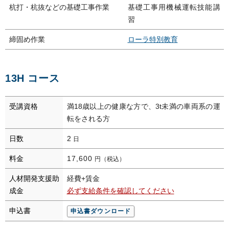
杭打・杭抜などの基礎工事作業
基礎工事用機械運転技能講
習
締固め作業
ローラ特別教育
13H コース
受講資格
満18歳以上の健康な方で、3t未満の車両系の運
転をされる方
日数
2
日
料金
17,600
円（税込）
人材開発支援助
経費+賃金
成金
必ず支給条件を確認してください
申込書
申込書ダウンロード