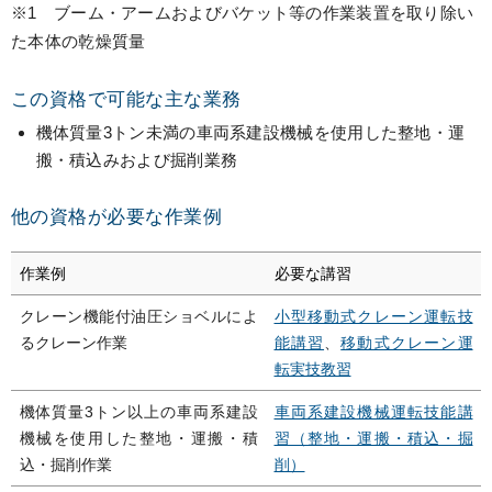
※1 ブーム・アームおよびバケット等の作業装置を取り除い
た本体の乾燥質量
この資格で可能な主な業務
機体質量3トン未満の車両系建設機械を使用した整地・運
搬・積込みおよび掘削業務
他の資格が必要な作業例
作業例
必要な講習
クレーン機能付油圧ショベルによ
小型移動式クレーン運転技
るクレーン作業
能講習
、
移動式クレーン運
転実技教習
機体質量3トン以上の車両系建設
車両系建設機械運転技能講
機械を使用した整地・運搬・積
習（整地・運搬・積込・掘
込・掘削作業
削）