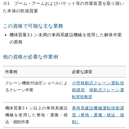
※1 ブーム・アームおよびバケット等の作業装置を取り除い
た本体の乾燥質量
この資格で可能な主な業務
機体質量3トン未満の車両系建設機械を使用した解体作業
の業務
他の資格が必要な作業例
作業例
必要な講習
クレーン機能付油圧ショベルによ
小型移動式クレーン運転技
るクレーン作業
能講習
、
移動式クレーン運
転実技教習
機体質量3トン以上の車両系建設
車両系建設機械運転技能講
機械を使用した整地・運搬・積
習（整地・運搬・積込・掘
込・掘削作業
削）