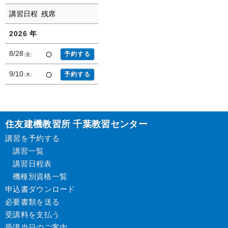
講習日程
残席
2026
年
8/28
予約する
金
9/10
予約する
木
住友建機教習所 千葉教習センター
講習を予約する
講習一覧
講習日程表
機種別資格一覧
申込書ダウンロード
必要書類を送る
受講料を支払う
受講当日のご案内