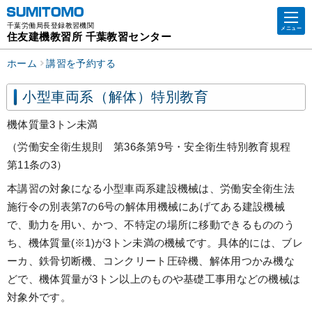
千葉労働局長登録教習機関
メニュー
住友建機教習所 千葉教習センター
ホーム
講習を予約する
小型車両系（解体）特別教育
機体質量3トン未満
（労働安全衛生規則 第36条第9号・安全衛生特別教育規程
第11条の3）
本講習の対象になる小型車両系建設機械は、労働安全衛生法
施行令の別表第7の6号の解体用機械にあげてある建設機械
で、動力を用い、かつ、不特定の場所に移動できるもののう
ち、機体質量(※1)が3トン未満の機械です。具体的には、ブレ
ーカ、鉄骨切断機、コンクリート圧砕機、解体用つかみ機な
どで、機体質量が3トン以上のものや基礎工事用などの機械は
対象外です。